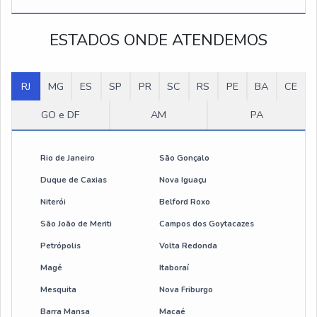
botoeira pendente para ponte rolante
ESTADOS ONDE ATENDEMOS
botoeira ponte rolante
RJ
manutenção preventiva ponte rolante
MG
ES
SP
PR
SC
RS
PE
BA
CE
GO e DF
AM
PA
rádio controle para ponte rolante
acessório para ponte rolante
Rio de Janeiro
São Gonçalo
Duque de Caxias
Nova Iguaçu
controle para ponte rolante
Niterói
Belford Roxo
controle remoto de ponte rolante
São João de Meriti
Campos dos Goytacazes
Petrópolis
Volta Redonda
controle remoto industrial ponte rolante
Magé
Itaboraí
empresas de manutenção em pontes rolantes
Mesquita
Nova Friburgo
Barra Mansa
Macaé