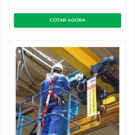
competente do ramo.DIFERENCIAIS
IMPORTANTES DE GANCHO PONTE
ROLANTEQuem quer achar gancho ponte rolante
COTAR AGORA
em uma empresa altamente qualificada, chega até a
JRM. É possível encontrar inspeções de lingas e
talhas elétricas de cabo de aço, visando sempre a
qualidade final para a fidelização do cliente.Não
obstante, quando falamos em gancho ponte rolante,
na essência da empresa, a mesma deve prezar
pelos produtos e serviços com ótima qualidade e
assertividade, pontos importantes que ficam de fora
no planejamento de empresas que visam apenas o
lucro, deixando a desejar nos outros fatores.É
importante lembrar que o serviço deve sempre ser
prestado por empresas especializadas no
segmento. Esse tipo de cuidado ajuda a garantir a
qualidade e assertividade do serviço, além de evitar
prejuízos com imprevistos e execuções mal
elaboradas. Assim, é possível poupar gastos