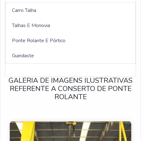
Ponte rolante 1 ton
Carro Talha
Ponte rolante 30 toneladas
Talhas E Monovia
Ponte rolante automatizada
Ponte Rolante E Pórtico
Manutenção de Ponte Rolante
Guindaste
Assistência Técnica de Pontes Rolantes
GALERIA DE IMAGENS ILUSTRATIVAS
Reforma de Pontes Rolantes
REFERENTE A CONSERTO DE PONTE
ROLANTE
Montagens de Pontes Rolantes
Venda de Peças para Pontes Rolantes
Pórtico de entrada