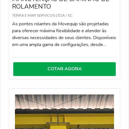
ROLAMENTO
TERRA E MAR SERVICOS LTDA / SC
As pontes rolantes da Movequip são projetadas
para oferecer máxima flexibilidade e atender às
diversas necessidades de seus clientes. Disponíveis
em uma ampla gama de configurações, desde
modelos padrão básicos até equipamentos
avançados de alta tecnologia, essas pontes são
ideais para qualquer tipo de aplicação industrial. A
COTAR AGORA
Movequip se destaca por sua capacidade de
customização, permitindo adaptar as soluções às
especificações únicas de cada projeto. Com um foco
na eficiência, segurança e inovação, as pontes
rolantes Movequip garantem desempenho superior,
seja para operações simples ou para as mais
complexas demandas de levantamento e transporte
de materiais. Seja qual for a sua necessidade, a
Movequip tem a solução perfeita para otimizar sua