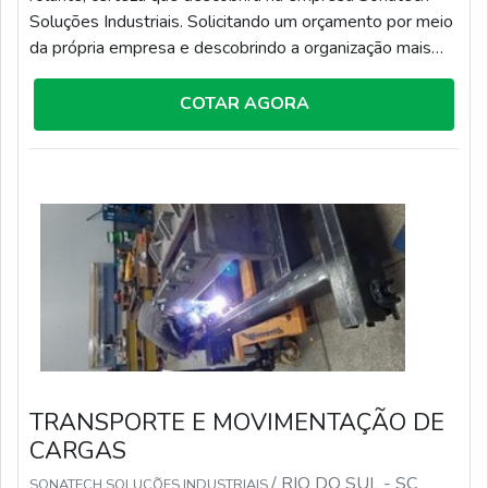
Soluções Industriais. Solicitando um orçamento por meio
da própria empresa e descobrindo a organização mais
competente do ramo.MAIS INFORMAÇÕES SOBRE
EMPRESA DE PONTE ROLANTEQuem busca por uma
COTAR AGORA
empresa de ponte rolante que preza pela segurança,
acha a Sonatech Soluções Industriais. Atuando com
conserto de talha elétrica e montagem de painéi...
TRANSPORTE E MOVIMENTAÇÃO DE
CARGAS
/ RIO DO SUL - SC
SONATECH SOLUÇÕES INDUSTRIAIS