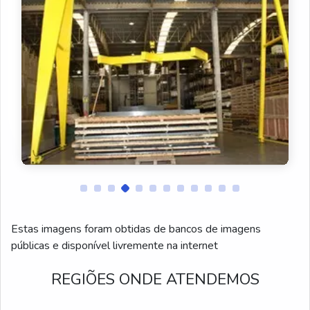
Pórtico metálico
pórtico rolante
Pórtico estrutura metálica
Pórtico de concreto
Mini ponte rolante
Ponte rolante móvel
Fabricantes de pontes rolantes
Estas imagens foram obtidas de bancos de imagens
Ponte rolante para marmoraria
públicas e disponível livremente na internet
Ponte rolante a venda
REGIÕES ONDE ATENDEMOS
Ponte rolante 20 toneladas valor