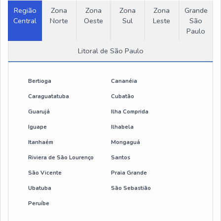
Região
Zona
Zona
Zona
Zona
Grande
Central
Ponte rolante portico
Norte
Oeste
Sul
Leste
São
Paulo
Ponte rolante 10 ton
Litoral de São Paulo
Pórtico rolante 2 toneladas
Bertioga
Cananéia
Portico rolante 5 toneladas
Caraguatatuba
Cubatão
Guarujá
Ilha Comprida
cabo para botoeira pendente
Iguape
Ilhabela
cabo para botoeira de ponte rolante
Itanhaém
Mongaguá
Riviera de São Lourenço
Santos
botoeira pendente 2 botões
São Vicente
Praia Grande
botoeira de comando elétrico
Ubatuba
São Sebastião
Peruíbe
botoeira para ponte rolante 6 botões