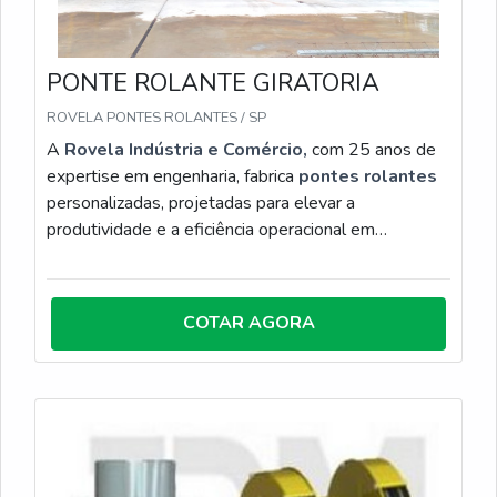
PONTE ROLANTE GIRATORIA
ROVELA PONTES ROLANTES / SP
A
Rovela Indústria e Comércio,
com 25 anos de
expertise em engenharia, fabrica
pontes rolantes
personalizadas, projetadas para elevar a
produtividade e a eficiência operacional em
ambientes industriais exigentes. Disponíveis nas
configurações apoiadas, suspensas ou especiais,
nossas estruturas são dimensionadas conforme a
COTAR AGORA
carga e o layout, garantindo movimentação precisa
de grandes volumes e otimização do espaço fabril.
Com fabricação robusta e foco em segurança, a
Rovela entrega soluções em conformidade com as
normas técnicas, abrangendo desde o projeto e
instalação até testes de comissionamento e
treinamento. Ao eliminar o esforço manual crítico e