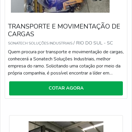
corporação responsável, características possíveis pelo
fato de a empresa ter oficina completa onde é realizado
determinados consertos que exigem maior capacidade
física estrutural e equipamentos de última geração. Tudo
TRANSPORTE E MOVIMENTAÇÃO DE
isso, somado a uma equipe com técnicos que recebem
CARGAS
treinamentos periódicos relacionados às atividades e
equipe eficiente, garante a melhor experiência para os
/ RIO DO SUL - SC
SONATECH SOLUÇÕES INDUSTRIAIS
clientes com qualidade.
Quem procura por transporte e movimentação de cargas,
conhecerá a Sonatech Soluções Industriais, melhor
empresa do ramo. Solicitando uma cotação por meio da
própria companhia, é possível encontrar a líder em
qualidade.Quando a questão é transporte e
movimentação de cargas, com os profissionais da
COTAR AGORA
Sonatech Soluções Industriais o cliente conseguirá ótima
qualidade com pagamento acessível.DETALHES
SOBRE TRANSPORTE E MOVIMENTAÇÃO DE
CARGASA...