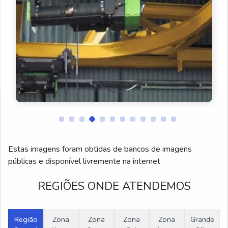
Monovia com talha elétrica sp
Manutenção de Talhas Elétricas
Assistência Técnica de Talhas Elétricas
Reforma de Talhas Elétricas
Montagens de Talhas Elétricas
Venda de Peças para Talhas Elétricas
Estas imagens foram obtidas de bancos de imagens
públicas e disponível livremente na internet
Montagem de Sistemas Monovias
REGIÕES ONDE ATENDEMOS
Fabricação de Monovias
Talha elétrica 500 kg
Região
Zona
Zona
Zona
Zona
Grande