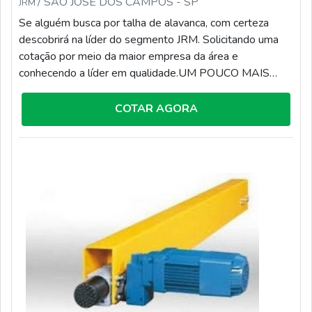
/ SÃO JOSÉ DOS CAMPOS - SP
JRM
Se alguém busca por talha de alavanca, com certeza
descobrirá na líder do segmento JRM. Solicitando uma
cotação por meio da maior empresa da área e
conhecendo a líder em qualidade.UM POUCO MAIS
SOBRE TALHA DE ALAVANCAQuem precisa de talha
de alavanca em uma corporação responsável, encontra o
COTAR AGORA
site da JRM. É possível encontrar laudo técnico das
condições ambientais e monovias com talhas de corrente
ou cabo de aço, oferecendo o que há de melhor em
tecnologia ao cliente.Ainda focando em talha de
alavanca, na essência da empresa, a mesma deve prezar
pelos produtos e serviços com ótima qualidade e
assertividade, características simples, mas que mostram
o comprometimento da empresa com seus clientes.É
importante lembrar que o serviço deve sempre ser
prestado por empresas especializadas no segmento.
Esse tipo de cuidado ajuda a garantir a qualidade e
assertividade do serviço, além de evitar prejuízos com