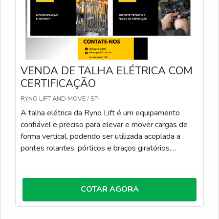
VENDA DE TALHA ELÉTRICA COM
CERTIFICAÇÃO
RYNO LIFT AND MOVE / SP
A talha elétrica da Ryno Lift é um equipamento
confiável e preciso para elevar e mover cargas de
forma vertical, podendo ser utilizada acoplada a
pontes rolantes, pórticos e braços giratórios.
Disponível em versões de corrente ou cabo de aço.
Especificações técnicas comuns: Capacidade: de
500 kg a 100 toneladas Talhas de corrente (até
COTAR AGORA
10t) e cabo de aço (acima de 1t) Elevação com
velocidade única ou dupla Motorização trifásica com
freio eletromagnético Painel elétrico com botoeira