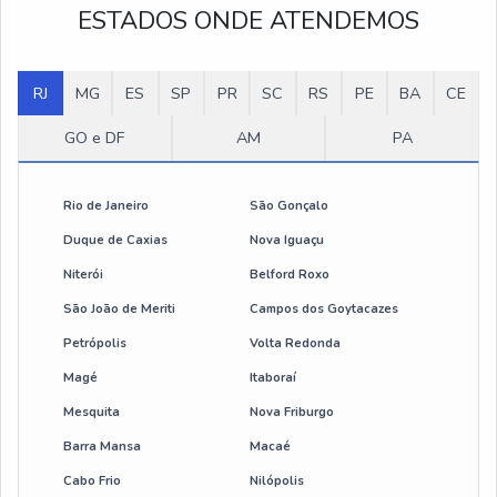
ESTADOS ONDE ATENDEMOS
Preço talha elétrica 500 kg
Talha elétrica 1000kg preço
RJ
MG
ES
SP
PR
SC
RS
PE
BA
CE
Talha de corrente elétrica
GO e DF
AM
PA
Talha elétrica corrente 1 tonelada
Rio de Janeiro
São Gonçalo
Talha elétrica de corrente 500 kg
Duque de Caxias
Nova Iguaçu
Niterói
Belford Roxo
botoeira de comando para talha eletrica
São João de Meriti
Campos dos Goytacazes
cabo de aço flexível
Petrópolis
Volta Redonda
Magé
Itaboraí
manutenção de talhas
Mesquita
Nova Friburgo
manutenção preventiva em talhas e pontes rolantes
Barra Mansa
Macaé
Cabo Frio
Nilópolis
talha eletrica 600 kg