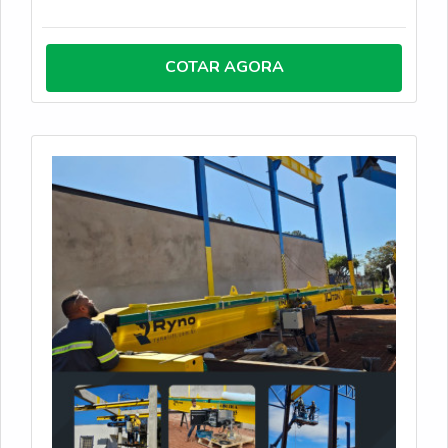
ambientes industriais exigentes. Disponíveis nas
configurações apoiadas, suspensas ou especiais,
nossas estruturas são dimensionadas conforme a
COTAR AGORA
carga e o layout, garantindo movimentação precisa
de grandes volumes e otimização do espaço fabril.
Com fabricação robusta e foco em segurança, a
Rovela entrega soluções em conformidade com as
normas técnicas, abrangendo desde o projeto e
instalação até testes de comissionamento e
treinamento. Ao eliminar o esforço manual crítico e
reduzir riscos operacionais, nossas pontes rolantes
asseguram durabilidade superior e alto desempenho
para processos de movimentação de carga contínua.