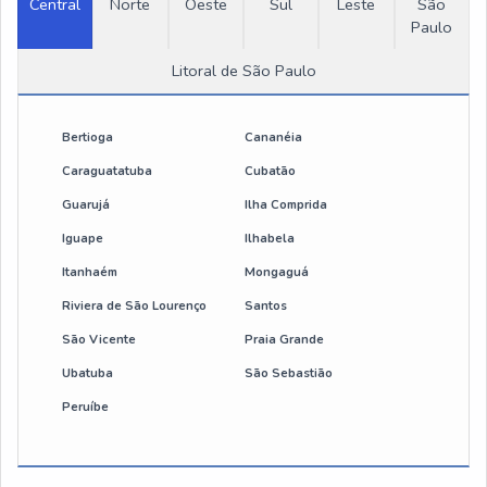
Central
Norte
Oeste
Sul
Leste
São
Paulo
Talha elétrica 200kg
Litoral de São Paulo
Guincho talha eletrica
Braço giratório para talha
Bertioga
Cananéia
Caraguatatuba
Cubatão
Talha elétrica de corrente 1000 kg
Guarujá
Ilha Comprida
Preço de talha elétrica
Iguape
Ilhabela
Itanhaém
Mongaguá
Mini talha eletrica
Riviera de São Lourenço
Santos
São Vicente
Praia Grande
Talha de cabo de aço
Ubatuba
São Sebastião
Talha elétrica 700 kg
Peruíbe
Talha 2 toneladas elétrica