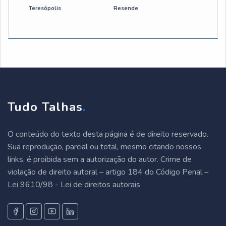
Teresópolis
Resende
talha eletrica guincho
talha 500 kg
talha eletrica industrial
talha de corrente
Tudo Talhas
.
peças para talha
O conteúdo do texto desta página é de direito reservado.
talha elétrica para ponte rolante
Sua reprodução, parcial ou total, mesmo citando nossos
links, é proibida sem a autorização do autor. Crime de
talha de corrente 1000 kg
violação de direito autoral – artigo 184 do Código Penal –
Lei 9610/98 - Lei de direitos autorais
talha de corrente 2 toneladas
talha de corrente 5 toneladas