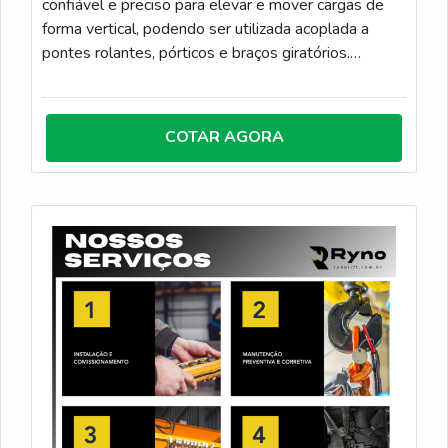
confiável e preciso para elevar e mover cargas de
forma vertical, podendo ser utilizada acoplada a
pontes rolantes, pórticos e braços giratórios.
Disponível em versões de corrente ou cabo de aço.
Especificações técnicas comuns: Capacidade: de
500 kg a 100 toneladas Talhas de corrente (até
COTAR AGORA
10t) e cabo de aço (acima de 1t) Elevação com
velocidade única ou dupla Motorização trifásica com
freio eletromagnético Painel elétrico com botoeira
ou controle remoto Diferenciais: Baixo custo de
manutenção e alta durabilidade Equipamento
testado e certificado com normas técnicas
Instalação rápida e suporte técnico nacional Ideal
para elevação vertical em espaços com limitação de
altura