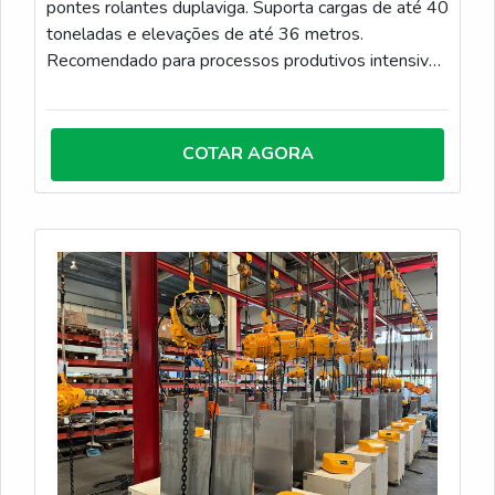
pontes rolantes duplaviga. Suporta cargas de até 40
toneladas e elevações de até 36 metros.
Recomendado para processos produtivos intensivos
e operações contínuas com alto desempenho. A
talha possui os seguintes itens de série: ✔ Talha e
Trole elétrico; ✔ Sensor de cabo frouxo para
COTAR AGORA
elevação; ✔ Inversor de frequência na direção; ✔
Contator na elevação; ✔ Protetor térmico nos
motores de elevação e direção; ✔ Resistores de
frenagem na direção; ✔ Microvelocidade para
posicionamento de cargas; ✔ Dispositivo de
sobrecarga; ✔ Fim de curso na elevação e direção; ✔
Monitoramento de carga com Load-Master²; ✔
Batentes mecânicos na direção.