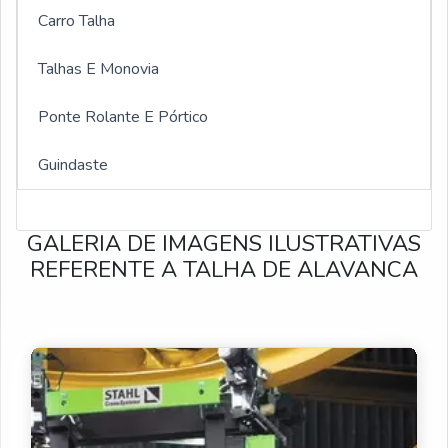
Talhas elétricas de 5 toneladas
Carro Talha
Monovia para talha
Talhas E Monovia
Monovia reta
Ponte Rolante E Pórtico
Monovia curva
Guindaste
Monovia preço
GALERIA DE IMAGENS ILUSTRATIVAS
Monovia com talha elétrica
REFERENTE A TALHA DE ALAVANCA
Monovia elétrica
Monovias eletrificadas
Monovia manual
Monovia com talha manual