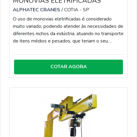
MONOVIAS ELETRIFICADAS
ALPHATEC CRANES
/ COTIA - SP
O uso de monovias eletrificadas é considerado
muito variado, podendo atender às necessidades de
diferentes nichos da indústria, atuando no transporte
de itens médios e pesados, que teriam o seu
transporte dificultado com a força humana. Este item
é capaz de oferecer um alto desempenho e muitos
benefícios de uso, porém, para que isso seja
COTAR AGORA
possível, é indispensável ter como base produtos
de alta qualidade e que passem por manutenções
periódicas, que visam manter o seu alto
desempenho. O PRODUTO É