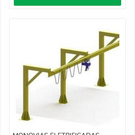
reposicionamento constante da carga. Construídos
com aço de alta resistência e componentes de
primeira linha, nossos guindastes oferecem
movimentos suaves, precisão no posicionamento e
alta durabilidade para ciclos intensos. Com fabricação
própria e suporte técnico especializado, a Rovela
entrega soluções personalizadas, desde o
dimensionamento até a instalação e testes,
garantindo total conformidade com as normas
técnicas e máxima segurança para os processos de
montagem, manutenção e logística. .