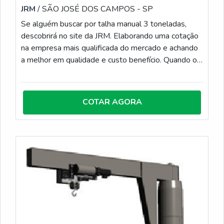
JRM
/ SÃO JOSÉ DOS CAMPOS - SP
Se alguém buscar por talha manual 3 toneladas,
descobrirá no site da JRM. Elaborando uma cotação
na empresa mais qualificada do mercado e achando
a melhor em qualidade e custo benefício. Quando o
tema é talha manual 3 toneladas, na JRM o cliente
obterá excelente custo-benefício com o
equipamento reformado tem garantia de seis
COTAR AGORA
meses.UM POUCO MAIS SOBRE TALHA
MANUAL 3 TONELADASA JRM objetiva sua
energia em proporcionar para os parceiros uma
estrutura com oficina completa onde é realizado
determinados consertos que exigem maior
capacidade física estrutural e biblioteca técnica de
apoio, tudo para garantir talha manual 3 toneladas
com excelente custo-benefício. Há muitas maneiras
eficientes de demonstrar competência e excelência
em sua área de atuação. A JRM se mostra referência