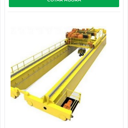
altamente qualificada, chega até a JRM. É possível
encontrar inspeções de lingas e talhas elétricas de cabo
de aço, visando sempre a qualidade final para a
fidelização do cliente.Não obstante, quando falamos em
gancho ponte rolante, na essência da empresa, a mesma
deve prezar pelos produtos e serviços com ótima
qualidade e assertividade, pontos importantes que ficam
de fora no planejamento de empresas que visam apenas
o lucro, deixando a desejar nos outros fatores.É
importante lembrar que o serviço deve sempre ser
prestado por empresas especializadas no segmento.
Esse tipo de cuidado ajuda a garantir a qualidade e
assertividade do serviço, além de evitar prejuízos com
imprevistos e execuções mal elaboradas. Assim, é
possível poupar gastos desnecessários.Existem
diversos motivos para a JRM ter se tornado destaque
quando pensamos em uma empresa que entrega
confiança e serviços de qualidade. Alguns desses