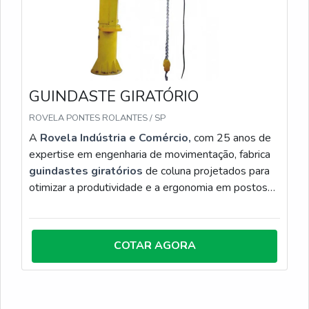
GUINDASTE GIRATÓRIO
ROVELA PONTES ROLANTES / SP
A
Rovela Indústria e Comércio,
com 25 anos de
expertise em engenharia de movimentação, fabrica
guindastes giratórios
de coluna projetados para
otimizar a produtividade e a ergonomia em postos
de trabalho. O equipamento permite rotação de até
360°, proporcionando cobertura total da área
operacional e eliminando a necessidade de
COTAR AGORA
reposicionamento constante da carga. Construídos
com aço de alta resistência e componentes de
primeira linha, nossos guindastes oferecem
movimentos suaves, precisão no posicionamento e