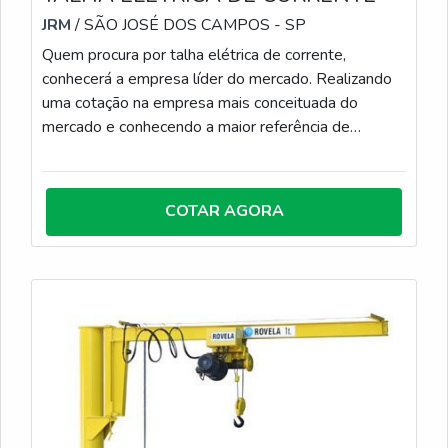
JRM
/ SÃO JOSÉ DOS CAMPOS - SP
Quem procura por talha elétrica de corrente,
conhecerá a empresa líder do mercado. Realizando
uma cotação na empresa mais conceituada do
mercado e conhecendo a maior referência de
qualidade da área de atuação.UM POUCO MAIS
SOBRE TALHA ELÉTRICA DE CORRENTESe
alguém procurar por talha elétrica de corrente uma
COTAR AGORA
corporação responsável, depara com a JRM. A
empresa tem em seu escopo laudo técnico das
condições ambientais e talhas elétricas de cabo de
aço, garantindo o que há de melhor na
atualidade.Não obstante, quando falamos em talha
elétrica de corrente, mais do que visar apenas
lucratividade, deve oferecer produtos e serviços que
tenham ótima qualidade e excelente custo-
benefício, pequenos detalhes, mas de grande valia
para saber a procedência e seriedade da empresa.É