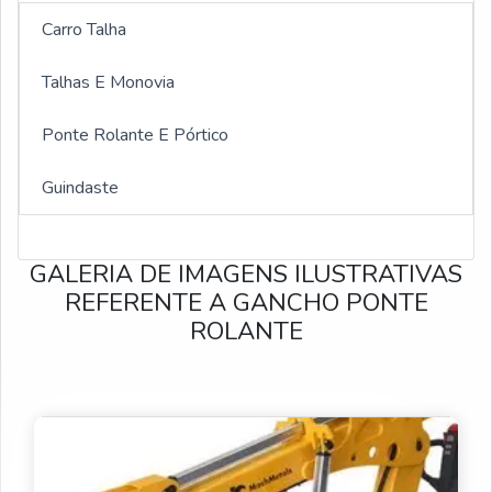
Guincho de coluna 300 kg
Carro Talha
Guincho hidráulico giratório
Talhas E Monovia
Guincho giratorio 2 toneladas
Ponte Rolante E Pórtico
Manutenção de Guindastes Giratórios
Guindaste
Assistência Técnica de Guindastes Giratórios
GALERIA DE IMAGENS ILUSTRATIVAS
Montagens de Guindastes Giratórios
REFERENTE A GANCHO PONTE
ROLANTE
Venda de Peças para Guindastes Giratórios
Fabricação de Guindastes Giratórios
Guincho para obra