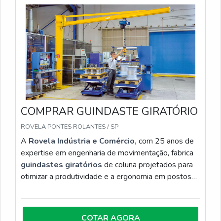
itens como inspeções de lingas e monovias com
talhas de corrente ou cabo de aço com ótima
qualidade e assertividade.Para tal sucesso, a
empresa investiu em profissionais competentes e
em equipamentos inovadores. A JRM é uma
empresa que tem se destacado no segmento por
toda seriedade e qualidade o que garante uma
entrega de excelência de ponta a ponta.
COMPRAR GUINDASTE GIRATÓRIO
ROVELA PONTES ROLANTES / SP
A
Rovela Indústria e Comércio,
com 25 anos de
expertise em engenharia de movimentação, fabrica
guindastes giratórios
de coluna projetados para
otimizar a produtividade e a ergonomia em postos
de trabalho. O equipamento permite rotação de até
360°, proporcionando cobertura total da área
operacional e eliminando a necessidade de
COTAR AGORA