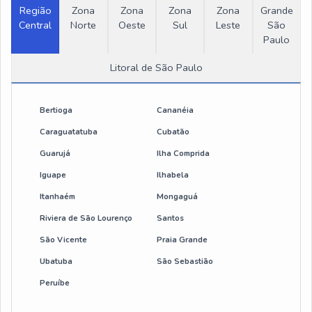
Região
Zona
Zona
Zona
Zona
Grande
Central
Guincho para concreto
Norte
Oeste
Sul
Leste
São
Paulo
Guincho de coluna 100 kg
Litoral de São Paulo
Guincho de coluna para obra
Bertioga
Cananéia
Guincho de coluna 500kg
Caraguatatuba
Cubatão
Guarujá
Ilha Comprida
Guincho csm 350 kg
Iguape
Ilhabela
Guincho csm 200kg
Itanhaém
Mongaguá
Riviera de São Lourenço
Santos
Guincho eletrico motomil 1000 kg
São Vicente
Praia Grande
Guincho giratório para caminhonete
Ubatuba
São Sebastião
Peruíbe
Guincho de coluna csm 400 kg