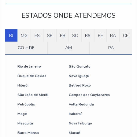
Guincho hidraulico fixo giratório
ESTADOS ONDE ATENDEMOS
guincho elétrico 2 toneladas
RJ
guincho elétrico 3 toneladas
MG
ES
SP
PR
SC
RS
PE
BA
CE
GO e DF
AM
PA
gancho ponte rolante
guia de cabo de aço
Rio de Janeiro
São Gonçalo
Duque de Caxias
Nova Iguaçu
guincho eletrico 1200 kg
Niterói
Belford Roxo
guindaste giratório
São João de Meriti
Campos dos Goytacazes
Petrópolis
Volta Redonda
Magé
Itaboraí
Mesquita
Nova Friburgo
Barra Mansa
Macaé