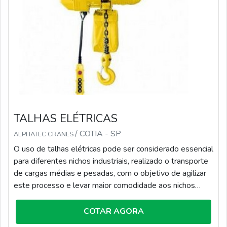
qualidade técnica, garante uma entrega de excelência de
ponta a ponta.
TALHAS ELÉTRICAS
/ COTIA - SP
ALPHATEC CRANES
O uso de talhas elétricas pode ser considerado essencial
para diferentes nichos industriais, realizado o transporte
de cargas médias e pesadas, com o objetivo de agilizar
este processo e levar maior comodidade aos nichos
contratantes. Para que melhor desempenhe seu papel,
este equipamento deve ser composto por: Gancho;
COTAR AGORA
Moitão; Cabos de aço; Tambor; Guia de cabo; Moto