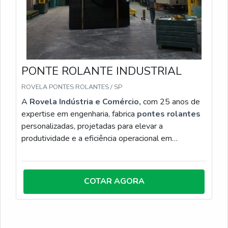
PONTE ROLANTE INDUSTRIAL
ROVELA PONTES ROLANTES / SP
A
Rovela Indústria e Comércio,
com 25 anos de
expertise em engenharia, fabrica
pontes rolantes
personalizadas, projetadas para elevar a
produtividade e a eficiência operacional em
ambientes industriais exigentes. Disponíveis nas
configurações apoiadas, suspensas ou especiais,
nossas estruturas são dimensionadas conforme a
COTAR AGORA
carga e o layout, garantindo movimentação precisa
de grandes volumes e otimização do espaço fabril.
Com fabricação robusta e foco em segurança, a
Rovela entrega soluções em conformidade com as