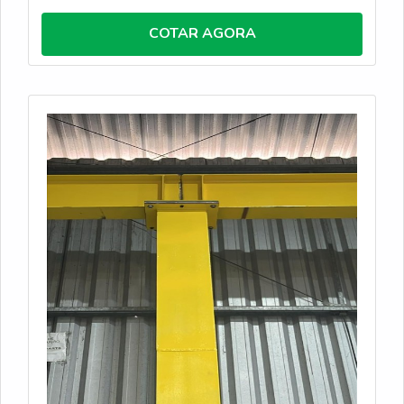
configurações apoiadas, suspensas ou especiais,
nossas estruturas são dimensionadas conforme a
COTAR AGORA
carga e o layout, garantindo movimentação precisa
de grandes volumes e otimização do espaço fabril.
Com fabricação robusta e foco em segurança, a
Rovela entrega soluções em conformidade com as
normas técnicas, abrangendo desde o projeto e
instalação até testes de comissionamento e
treinamento. Ao eliminar o esforço manual crítico e
reduzir riscos operacionais, nossas pontes rolantes
asseguram durabilidade superior e alto desempenho
para processos de movimentação de carga contínua.