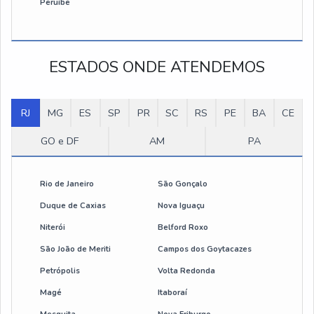
Peruíbe
botoeira para ponte rolante 6 botões
botoeira pendente para ponte rolante
ESTADOS ONDE ATENDEMOS
botoeira ponte rolante
RJ
manutenção preventiva ponte rolante
MG
ES
SP
PR
SC
RS
PE
BA
CE
GO e DF
AM
PA
rádio controle para ponte rolante
acessório para ponte rolante
Rio de Janeiro
São Gonçalo
Duque de Caxias
Nova Iguaçu
controle para ponte rolante
Niterói
Belford Roxo
controle remoto de ponte rolante
São João de Meriti
Campos dos Goytacazes
Petrópolis
Volta Redonda
controle remoto industrial ponte rolante
Magé
Itaboraí