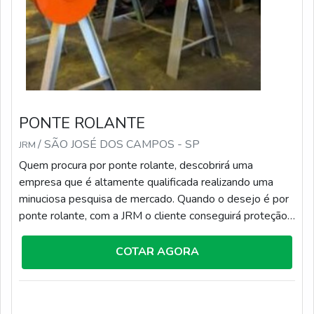
PONTE ROLANTE
/ SÃO JOSÉ DOS CAMPOS - SP
JRM
Quem procura por ponte rolante, descobrirá uma
empresa que é altamente qualificada realizando uma
minuciosa pesquisa de mercado. Quando o desejo é por
ponte rolante, com a JRM o cliente conseguirá proteção
com engenharia de campo para supervisionar os serviços
realizados.OUTRAS INFORMAÇÕES SOBRE A PONTE
COTAR AGORA
ROLANTEA JRM objetiva seus recursos em produzir
uma estrutura para os parceiros com oficina completa
onde é realizado determinados consertos que exigem