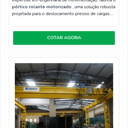
expertise em engenharia de movimentação, fabrica o
pórtico rolante motorizado
, uma solução robusta
projetada para o deslocamento preciso de cargas
em áreas amplas. Com estrutura composta por vigas
principais, cabeceiras e trilhos, o equipamento
otimiza o layout industrial e o aproveitamento
COTAR AGORA
vertical do espaço, permitindo o transporte
suspenso de mercadorias com máxima eficiência.
Desenvolvido para ambientes de alta exigência,
nosso pórtico rolante motorizado elimina a
necessidade de rampas longas, reduz o tempo de
operação logística e aumenta a segurança na
movimentação interna. Com fabricação própria e
suporte técnico especializado, a Rovela entrega
projetos sob medida, garantindo instalação, testes e
total conformidade com as normas de segurança
vigentes.