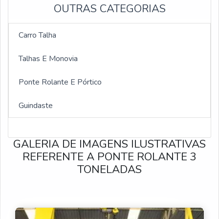
OUTRAS CATEGORIAS
Preço ponte rolante 5 ton
Ponte rolante 1 ton
Carro Talha
Ponte rolante 30 toneladas
Talhas E Monovia
Ponte rolante automatizada
Ponte Rolante E Pórtico
Manutenção de Ponte Rolante
Guindaste
Assistência Técnica de Pontes Rolantes
GALERIA DE IMAGENS ILUSTRATIVAS
Reforma de Pontes Rolantes
REFERENTE A PONTE ROLANTE 3
TONELADAS
Montagens de Pontes Rolantes
Venda de Peças para Pontes Rolantes