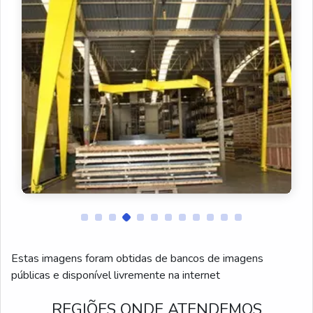
Pórtico de entrada
Pórtico metálico
pórtico rolante
Pórtico estrutura metálica
Pórtico de concreto
Mini ponte rolante
Ponte rolante móvel
Fabricantes de pontes rolantes
Estas imagens foram obtidas de bancos de imagens
Ponte rolante para marmoraria
públicas e disponível livremente na internet
Ponte rolante a venda
REGIÕES ONDE ATENDEMOS