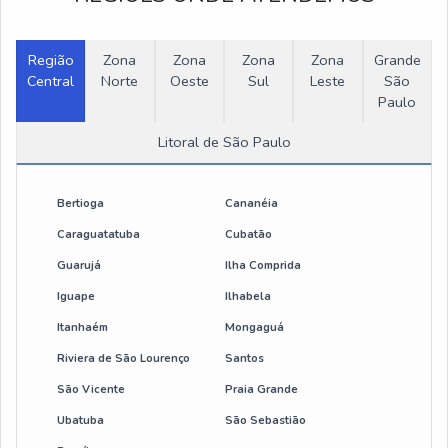
Ponte rolante 20 toneladas valor
Região
Zona
Zona
Zona
Zona
Grande
Central
Ponte rolante portico
Norte
Oeste
Sul
Leste
São
Paulo
Ponte rolante 10 ton
Litoral de São Paulo
Pórtico rolante 2 toneladas
Bertioga
Cananéia
Portico rolante 5 toneladas
Caraguatatuba
Cubatão
Guarujá
Ilha Comprida
cabo para botoeira pendente
Iguape
Ilhabela
cabo para botoeira de ponte rolante
Itanhaém
Mongaguá
Riviera de São Lourenço
Santos
botoeira pendente 2 botões
São Vicente
Praia Grande
botoeira de comando elétrico
Ubatuba
São Sebastião