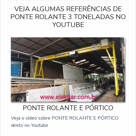
normas técnicas, abrangendo desde o projeto e
VEJA ALGUMAS REFERÊNCIAS DE
instalação até testes de comissionamento e
PONTE ROLANTE 3 TONELADAS NO
treinamento. Ao eliminar o esforço manual crítico e
YOUTUBE
reduzir riscos operacionais, nossas pontes rolantes
asseguram durabilidade superior e alto desempenho
para processos de movimentação de carga contínua.
PONTE ROLANTE E PÓRTICO
Veja o vídeo sobre PONTE ROLANTE E PÓRTICO
direto no Youtube