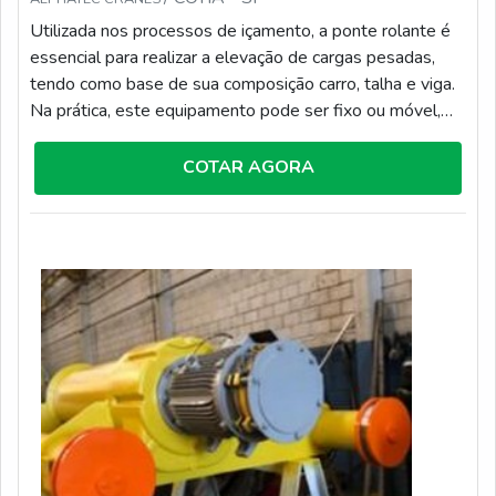
Utilizada nos processos de içamento, a ponte rolante é
essencial para realizar a elevação de cargas pesadas,
tendo como base de sua composição carro, talha e viga.
Na prática, este equipamento pode ser fixo ou móvel,
tendo como objetivo realizar a manipulação de itens
pesados e grandes, que não podem ser movimentos
COTAR AGORA
com a força manual. Com isso, é possível usufruir de
diferentes benefícios, dentre eles se destacam: Alta
durabilidade; Resistência; Otimização de tempo.A
COMPRA DO EQUIPAMENTO TRAZ D