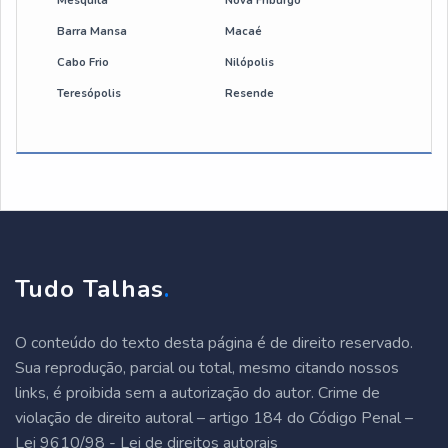
empresas de manutenção em pontes rolantes
Mesquita
Nova Friburgo
Barra Mansa
Macaé
automação ponte rolante
Cabo Frio
Nilópolis
Teresópolis
Resende
conserto de ponte rolante
empresa de ponte rolante
empresa especializada em manutenção de ponte
rolante
ponte rolante biviga
Tudo Talhas
.
ponte rolante monoviga
O conteúdo do texto desta página é de direito reservado.
ponte rolante suspensa
Sua reprodução, parcial ou total, mesmo citando nossos
links, é proibida sem a autorização do autor. Crime de
violação de direito autoral – artigo 184 do Código Penal –
Lei 9610/98 - Lei de direitos autorais