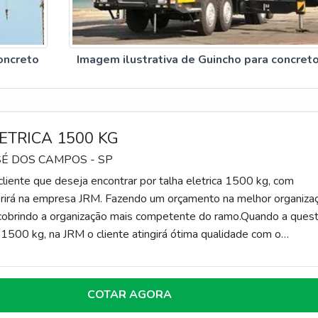
oncreto
Imagem ilustrativa de Guincho para concret
ETRICA 1500 KG
SÉ DOS CAMPOS - SP
liente que deseja encontrar por talha eletrica 1500 kg, com
rirá na empresa JRM. Fazendo um orçamento na melhor organiza
cobrindo a organização mais competente do ramo.Quando a ques
a 1500 kg, na JRM o cliente atingirá ótima qualidade com o
eformado tem garantia de seis meses.DIFERENCIAIS
DE TALHA ELETRICA 1500 KGA JRM centraliza seus esforço
arceiros uma estrutura com oficina completa onde é realizado
COTAR AGORA
onsertos que exigem maior capacidade física estrutural e sala d