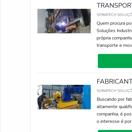
TRANSPOR
SONATECH SOLUÇÕ
Quem procura por
Soluções Industr
própria companhi
transporte e mov
Industriais o cl
SOBRE TRANSP
FABRICANT
SONATECH SOLUÇÕ
Buscando por fabr
altamente qualif
companhia, é pos
o interesse é por
cliente conseguir