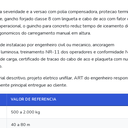
a severidade e a versao com polia compensadora, protecao term
e, gancho forjado classe 8 com lingueta e cabo de aco com fator
peracional, o guincho para concreto reduz tempo de iceamento d
ergonomicos do carregamento manual em altura.
e instalacao por engenheiro civil ou mecanico, ancoragem
acao luminosa, treinamento NR-11 dos operadores e conformidade
e carga, certificado de tracao do cabo de aco e plaqueta com n
o.
l descritivo, projeto eletrico unifilar, ART do engenheiro respo
nte principal entregue ao cliente.
VALOR DE REFERENCIA
500 a 2.000 kg
40 a 80 m