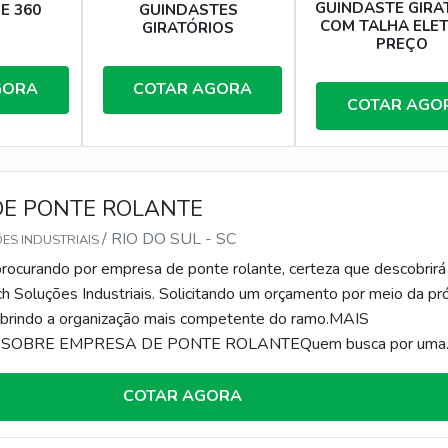
GUINDASTE GIRA
E 360
GUINDASTES
COM TALHA ELET
S
GIRATÓRIOS
PREÇO
GORA
COTAR AGORA
COTAR AGO
DE PONTE ROLANTE
/ RIO DO SUL - SC
ES INDUSTRIAIS
rocurando por empresa de ponte rolante, certeza que descobrirá
 Soluções Industriais. Solicitando um orçamento por meio da pró
brindo a organização mais competente do ramo.MAIS
SOBRE EMPRESA DE PONTE ROLANTEQuem busca por uma
 rolante que preza pela segurança, acha a Sonatech Soluções
ndo com conserto de talha elétrica e montagem de painéi...
COTAR AGORA