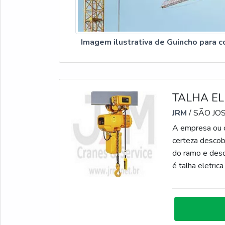
Imagem ilustrativa de Guincho para c
TALHA EL
JRM
/ SÃO JO
A empresa ou c
certeza descob
do ramo e des
é talha eletric
equipamento r
IMPORTANTES 
em criar aos p
determinados c