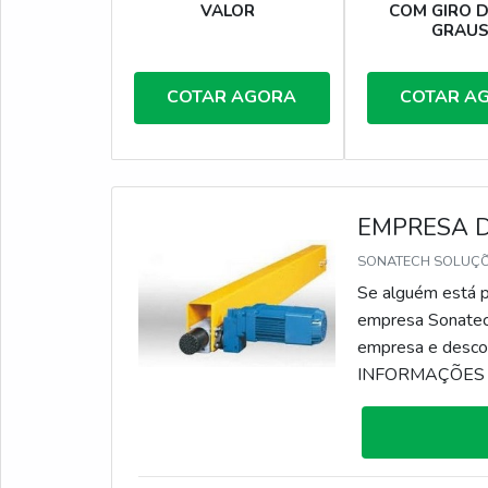
VALOR
COM GIRO D
GRAU
COTAR AGORA
COTAR A
EMPRESA 
SONATECH SOLUÇÕ
Se alguém está p
empresa Sonatech
empresa e desco
INFORMAÇÕES 
empresa de ponte
Industriais. Atua