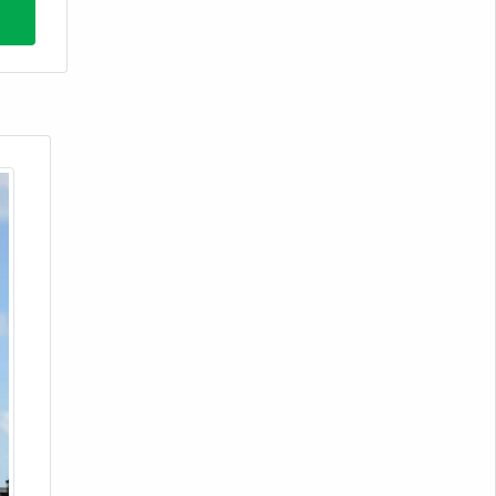
Guincho de coluna 600kg
Guincho csm 200 kg preço
Guincho para concreto
Guincho de coluna 100 kg
Guincho de coluna para obra
Guincho de coluna 500kg
Guincho csm 350 kg
Guincho csm 200kg
Guincho eletrico motomil 1000 kg