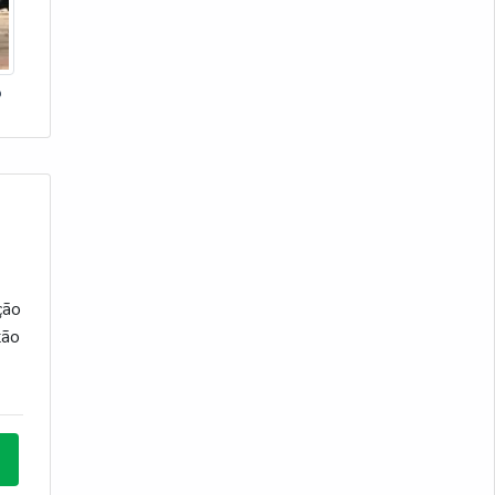
Guincho giratório para caminhonete
Guincho de coluna csm 400 kg
o
Guincho hidraulico fixo giratório
guincho elétrico 2 toneladas
guincho elétrico 3 toneladas
gancho ponte rolante
ção
tão
guia de cabo de aço
guincho eletrico 1200 kg
s
guindaste giratório
e