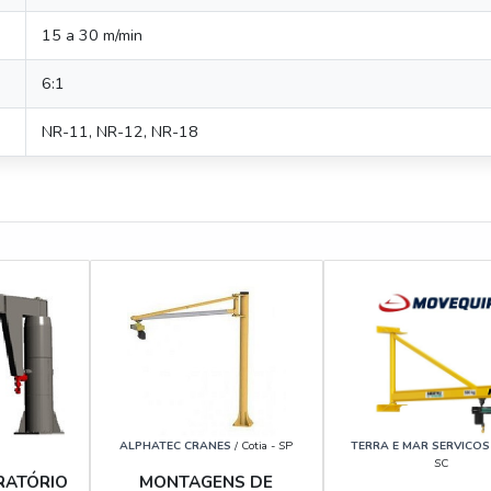
15 a 30 m/min
6:1
NR-11, NR-12, NR-18
ALPHATEC CRANES
/ Cotia - SP
TERRA E MAR SERVICOS
SC
RATÓRIO
MONTAGENS DE