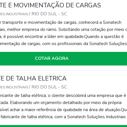
TE E MOVIMENTAÇÃO DE CARGAS
/ RIO DO SUL - SC
ES INDUSTRIAIS
 transporte e movimentação de cargas, conhecerá a Sonatech
iais, melhor empresa do ramo. Solicitando uma cotação por meio 
a, é possível encontrar a líder em qualidade.Quando a questão é
imentação de cargas, com os profissionais da Sonatech Soluçõe
iente conseguirá ótima qualidade com pagamento acessível.DETA
ORTE E MOVIMENTAÇÃO DE CARGASA...
COTAR AGORA
E DE TALHA ELETRICA
/ RIO DO SUL - SC
ES INDUSTRIAIS
icante de talha elétrica, o cliente descobrirá uma empresa que é
icada. Elaborando um orçamento detalhado por meio da própria
sível achar a maior referência de qualidade na área de atuação.Q
 fabricante de talha elétrica, com a Sonatech Soluções Industriais
á proteção com soluções para área industrial