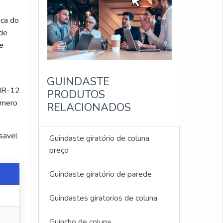
ica do
 de
e
GUINDASTE
 NR-12
PRODUTOS
umero
RELACIONADOS
nsavel
Guindaste giratório de coluna
preço
Guindaste giratório de parede
Guindastes giratorios de coluna
Guincho de coluna