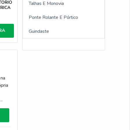
TORIO
Talhas E Monovia
RICA
Guincho hidráulico giratório
Ponte Rolante E Pórtico
Guincho giratorio 2 toneladas
RA
Guindaste
Manutenção de Guindastes
Giratórios
Assistência Técnica de Guindastes
Giratórios
 na
Montagens de Guindastes
pria
Giratórios
Venda de Peças para Guindastes
Giratórios
Fabricação de Guindastes
Giratórios