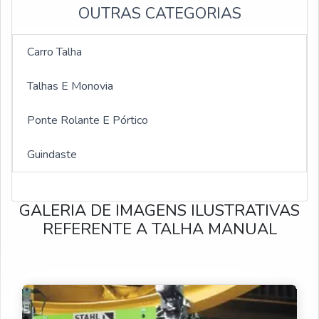
OUTRAS CATEGORIAS
Talhas elétricas 1000kg
Talhas elétricas de 5 toneladas
Carro Talha
Monovia para talha
Talhas E Monovia
Monovia reta
Ponte Rolante E Pórtico
Monovia curva
Guindaste
Monovia preço
GALERIA DE IMAGENS ILUSTRATIVAS
Monovia com talha elétrica
REFERENTE A TALHA MANUAL
Monovia elétrica
Monovias eletrificadas