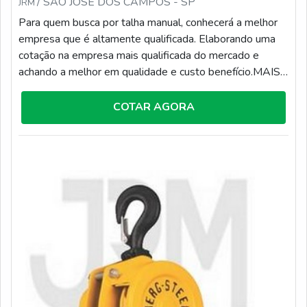
/ SÃO JOSÉ DOS CAMPOS - SP
JRM
Para quem busca por talha manual, conhecerá a melhor
empresa que é altamente qualificada. Elaborando uma
cotação na empresa mais qualificada do mercado e
achando a melhor em qualidade e custo benefício.MAIS
INFORMAÇÕES RELEVANTES SOBRE TALHA
MANUALQuem quer encontrar talha manual em uma
COTAR AGORA
corporação responsável, vai até o site da JRM. Com
grande expressão de mercado quando o assunto é laudo
técnico das condições ambientais e manutenção de
ponte rolante, talhas e monta carga, focando em
tecnologia e desenvolvimento no que gera resultado ao
cliente.Sem perder o foco em talha manual, mais do que
visar apenas lucratividade, deve oferecer produtos e
serviços que tenham ótima qualidade e proteção,
detalhes primordiais que são deixados de lado por
muitas empresas que não focam na fidelização do
cliente.É importante lembrar que o serviço deve sempre
ser prestado por empresas especializadas no segmento.