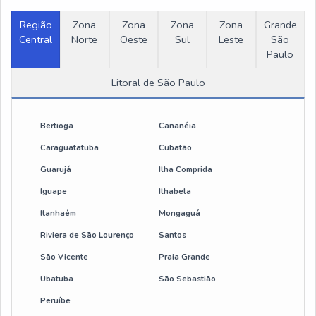
Talha elétrica 500 kg
Região
Zona
Zona
Zona
Zona
Grande
Central
Norte
Oeste
Sul
Leste
São
Paulo
Talha elétrica 200kg
Litoral de São Paulo
Guincho talha eletrica
Braço giratório para talha
Bertioga
Cananéia
Caraguatatuba
Cubatão
Talha elétrica de corrente 1000 kg
Guarujá
Ilha Comprida
Preço de talha elétrica
Iguape
Ilhabela
Itanhaém
Mongaguá
Mini talha eletrica
Riviera de São Lourenço
Santos
São Vicente
Praia Grande
Talha de cabo de aço
Ubatuba
São Sebastião
Talha elétrica 700 kg
Peruíbe