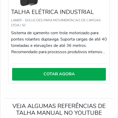
TALHA ELÉTRICA INDUSTRIAL
LANER - SOLUCOES PARA MOVIMENTACAO DE CARGAS
LTDA / SC
Sistema de içamento com trole motorizado para
pontes rolantes duplaviga. Suporta cargas de até 40
toneladas e elevações de até 36 metros.
Recomendado para processos produtivos intensivos
e operações contínuas com alto desempenho. A
talha possui os seguintes itens de série: ✔ Talha e
Trole elétrico; ✔ Sensor de cabo frouxo para
COTAR AGORA
elevação; ✔ Inversor de frequência na direção; ✔
Contator na elevação; ✔ Protetor térmico nos
motores de elevação e direção; ✔ Resistores de
frenagem na direção; ✔ Microvelocidade para
posicionamento de cargas; ✔ Dispositivo de
VEJA ALGUMAS REFERÊNCIAS DE
sobrecarga; ✔ Fim de curso na elevação e direção; ✔
TALHA MANUAL NO YOUTUBE
Monitoramento de carga com Load-Master²; ✔