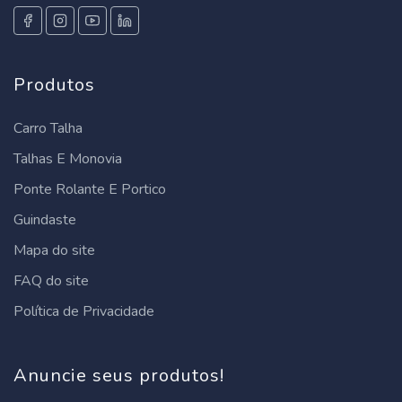
talha de corrente 5 toneladas
talha guincho elétrica
Produtos
talha manual
Carro Talha
Talhas E Monovia
talha de corrente manual
Ponte Rolante E Portico
talha manual 1 tonelada
Guindaste
talha manual 150kg
Mapa do site
FAQ do site
talha manual 2 toneladas
Política de Privacidade
talha eletrica 1 tonelada
Anuncie seus produtos!
talha manual 200kg