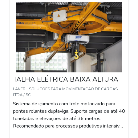
investiu em uma estrutura que hoje conta com oficina
completa onde é realizado determinados consertos que
exigem maior capacidade física estrutural e estrutura
suficiente para atender todas as demandas. Todos
esses fatores, agregados a uma equipe com técnicos
que recebem treinamentos periódicos relacionados às
atividades e equipe eficiente, garantem o sucesso de
cada cliente de ponta a ponta.
TALHA ELÉTRICA BAIXA ALTURA
LANER - SOLUCOES PARA MOVIMENTACAO DE CARGAS
LTDA / SC
Sistema de içamento com trole motorizado para
pontes rolantes duplaviga. Suporta cargas de até 40
toneladas e elevações de até 36 metros.
Recomendado para processos produtivos intensivos
e operações contínuas com alto desempenho. A