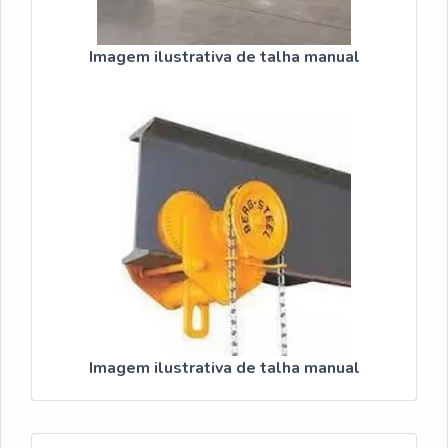
Assim, é possível poupar gastos
desnecessários.Existem diversos motivos para a JRM
Imagem ilustrativa de talha manual
ter se tornado destaque quando pensamos em uma
empresa que entrega confiança e serviços de qualidade.
Alguns desses motivos são: Técnicos que recebem
treinamentos periódicos relacionados às atividades;
Profissionais com vasta experiência nas áreas de
atuação; Excelente qualidade técnica; Oficina completa
onde é realizado determinados consertos que exigem
maior capacidade física estrutural; Equipamentos de
última geração.dETALHES SOBRE A EMPRESA
ESPECIALISTA DO SEGMENTOSomente na JRM tem a
solução ideal para talha manual 150kg. Com foco na
experiência dos clientes, oferece itens variados como
reforma e modernização em pontes rolantes, talhas e
Imagem ilustrativa de talha manual
monta cargas e monovias com talhas de corrente ou
cabo de aço.É uma empresa comprometida com os
serviços prestados e uma empresa inovadora e atenta
as novas tecnologias, conquistas adquiridas porque