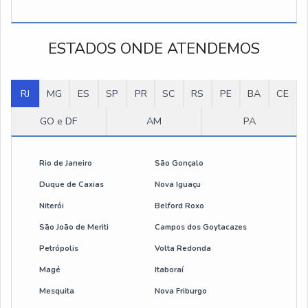
Talha 2 toneladas elétrica
ESTADOS ONDE ATENDEMOS
Preço talha elétrica 500 kg
Talha elétrica 1000kg preço
RJ
MG
ES
SP
PR
SC
RS
PE
BA
CE
Talha de corrente elétrica
GO e DF
AM
PA
Talha elétrica corrente 1 tonelada
Rio de Janeiro
São Gonçalo
Talha elétrica de corrente 500 kg
Duque de Caxias
Nova Iguaçu
Niterói
Belford Roxo
botoeira de comando para talha eletrica
São João de Meriti
Campos dos Goytacazes
cabo de aço flexível
Petrópolis
Volta Redonda
Magé
Itaboraí
manutenção de talhas
Mesquita
Nova Friburgo