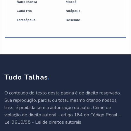
manutenção preventiva em talhas e pontes rolantes
Barra Mansa
Macaé
Cabo Frio
Nilópolis
talha eletrica 600 kg
Teresópolis
Resende
talha eletrica guincho
talha 500 kg
talha eletrica industrial
talha de corrente
Tudo Talhas
.
peças para talha
O conteúdo do texto desta página é de direito reservado.
talha elétrica para ponte rolante
Sua reprodução, parcial ou total, mesmo citando nossos
links, é proibida sem a autorização do autor. Crime de
talha de corrente 1000 kg
violação de direito autoral – artigo 184 do Código Penal –
Lei 9610/98 - Lei de direitos autorais
talha de corrente 2 toneladas