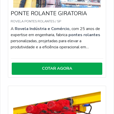
PONTE ROLANTE GIRATORIA
ROVELA PONTES ROLANTES / SP
A
Rovela Indústria e Comércio,
com 25 anos de
expertise em engenharia, fabrica
pontes rolantes
personalizadas, projetadas para elevar a
produtividade e a eficiência operacional em
ambientes industriais exigentes. Disponíveis nas
configurações apoiadas, suspensas ou especiais,
nossas estruturas são dimensionadas conforme a
COTAR AGORA
carga e o layout, garantindo movimentação precisa
de grandes volumes e otimização do espaço fabril.
Com fabricação robusta e foco em segurança, a
Rovela entrega soluções em conformidade com as
normas técnicas, abrangendo desde o projeto e
instalação até testes de comissionamento e
treinamento. Ao eliminar o esforço manual crítico e