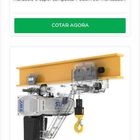
em troles manuais e mecânicos Corpo em aço, leve
e super compacta. Fácil instalação e manuseio, além
de baixa manutenção. Engrenagens usinadas em aço
COTAR AGORA
temperado. Correntes de carga em aço alloy,
assegura maior resistência. Correntes de comando
em aço zincado.