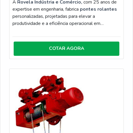
A
Rovela Indústria e Comércio,
com 25 anos de
expertise em engenharia, fabrica
pontes rolantes
personalizadas, projetadas para elevar a
produtividade e a eficiência operacional em
ambientes industriais exigentes. Disponíveis nas
configurações apoiadas, suspensas ou especiais,
nossas estruturas são dimensionadas conforme a
COTAR AGORA
carga e o layout, garantindo movimentação precisa
de grandes volumes e otimização do espaço fabril.
Com fabricação robusta e foco em segurança, a
Rovela entrega soluções em conformidade com as
normas técnicas, abrangendo desde o projeto e
instalação até testes de comissionamento e
treinamento. Ao eliminar o esforço manual crítico e
reduzir riscos operacionais, nossas pontes rolantes
asseguram durabilidade superior e alto desempenho
para processos de movimentação de carga contínua.