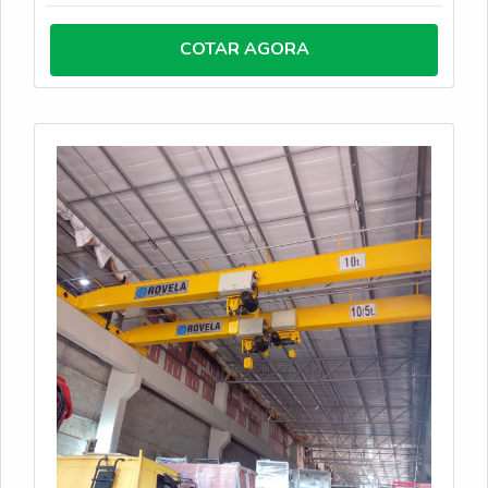
talha possui os seguintes itens de série: ✔ Talha e
Trole elétrico; ✔ Sensor de cabo frouxo para
COTAR AGORA
elevação; ✔ Inversor de frequência na direção; ✔
Contator na elevação; ✔ Protetor térmico nos
motores de elevação e direção; ✔ Resistores de
frenagem na direção; ✔ Microvelocidade para
posicionamento de cargas; ✔ Dispositivo de
sobrecarga; ✔ Fim de curso na elevação e direção; ✔
Monitoramento de carga com Load-Master²; ✔
Batentes mecânicos na direção.