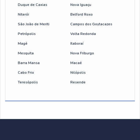
Duque de Caxias
Nova Iguaçu
botoeira de comando para talha eletrica
Niterói
Belford Roxo
cabo de aço flexível
São João de Meriti
Campos dos Goytacazes
Petrópolis
Volta Redonda
manutenção de talhas
Magé
Itaboraí
manutenção preventiva em talhas e pontes rolantes
Mesquita
Nova Friburgo
Barra Mansa
Macaé
talha eletrica 600 kg
Cabo Frio
Nilópolis
Teresópolis
Resende
talha eletrica guincho
talha 500 kg
talha eletrica industrial
talha de corrente