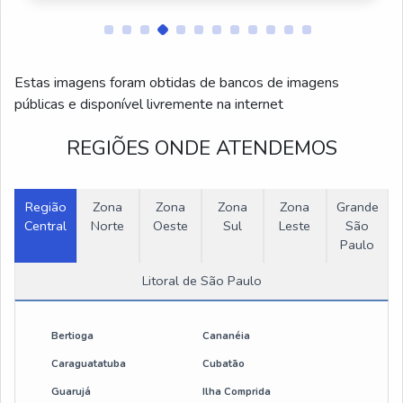
Montagens de Talhas Elétricas
Venda de Peças para Talhas Elétricas
Estas imagens foram obtidas de bancos de imagens
Montagem de Sistemas Monovias
públicas e disponível livremente na internet
Fabricação de Monovias
REGIÕES ONDE ATENDEMOS
Talha elétrica 500 kg
Região
Zona
Zona
Zona
Zona
Grande
Central
Talha elétrica 200kg
Norte
Oeste
Sul
Leste
São
Paulo
Guincho talha eletrica
Litoral de São Paulo
Braço giratório para talha
Bertioga
Cananéia
Talha elétrica de corrente 1000 kg
Caraguatatuba
Cubatão
Guarujá
Ilha Comprida
Preço de talha elétrica