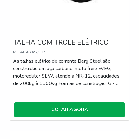
TALHA COM TROLE ELÉTRICO
MC ARARAS / SP
As talhas elétrica de corrente Berg Steel são
construidas em aço carbono, moto freio WEG,
motoredutor SEW, atende a NR-12, capacidades
de 200kg à 5000kg Formas de construção: G -
Talha fixada por gancho H - Talha acoplada com
trole manual M - Talha acoplada com trole mecânico
E - Talha acoplada com trole elétrico Fricção de
COTAR AGORA
segurança: A talha possui sistema de segurança
contra sobrecargas. Comando Elétrico: Talha
fabricada com comando de 24volts (Tensão de
Segurança conforme NR-10). Regime de Trabalho S