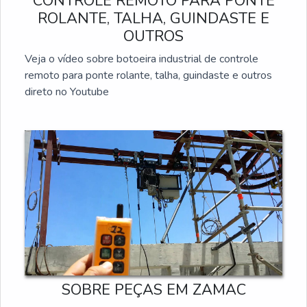
CONTROLE REMOTO PARA PONTE
Além disso, podem contar com o suporte técnico de
ROLANTE, TALHA, GUINDASTE E
uma equipe especializada, que está sempre pronta
OUTROS
para atender às demandas e oferecer soluções
Veja o vídeo sobre botoeira industrial de controle
eficientes.
remoto para ponte rolante, talha, guindaste e outros
direto no Youtube
SOBRE PEÇAS EM ZAMAC