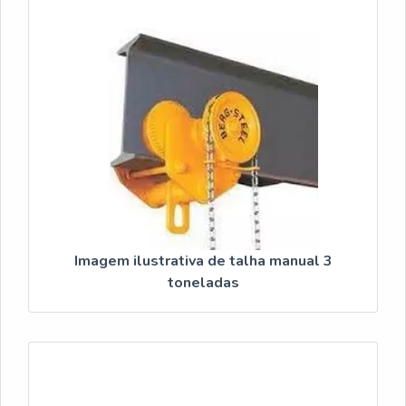
quando pensamos em uma empresa que entrega
confiança e serviços de qualidade. Alguns desses
motivos são: Técnicos que recebem treinamentos
periódicos relacionados às atividades; Profissionais com
vasta experiência nas áreas de atuação; Excelente
qualidade técnica; Oficina completa onde é realizado
determinados consertos que exigem maior capacidade
física estrutural; Equipamentos de última
geração.DETALHES INTERESSANTES SOBRE A
EMPRESA ESPECIALISTA DO SEGMENTONa JRM
tem o que há de melhor no mercado de talha manual.
São diversas opções de itens oferecidos, como reforma
Imagem ilustrativa de talha manual 3
e modernização em pontes rolantes, talhas e monta
toneladas
cargas e manutenção de ponte rolante, talhas e monta
carga.Tudo isso por ser uma empresa comprometida com
os serviços prestados e uma empresa inovadora e
atenta as novas tecnologias, conquistas adquiridas
porque investiu em uma estrutura que hoje conta com
oficina completa onde é realizado determinados