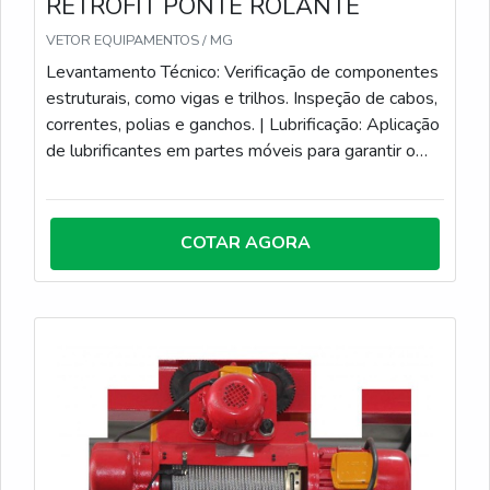
RETROFIT PONTE ROLANTE
VETOR EQUIPAMENTOS / MG
Levantamento Técnico: Verificação de componentes
estruturais, como vigas e trilhos. Inspeção de cabos,
correntes, polias e ganchos. | Lubrificação: Aplicação
de lubrificantes em partes móveis para garantir o
funcionamento suave e reduzir o desgaste. | Teste
de Funcionamento: Realização de testes
operacionais para verificar o desempenho do
COTAR AGORA
equipamento. Testes de carga para assegurar que a
ponte rolante pode levantar e mover cargas de
acordo com suas especificações. | Reparos e
Substituições: Correção de falhas identificadas
durante as inspeções. Substituição de peças
desgastadas ou danificadas. | Ajustes e Calibrações:
Ajuste de componentes para garantir a precisão e a
segurança nas operações. Calibração de sensores e
dispositivos de medição. | Documentação e