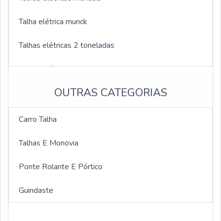
Talha elétrica munck
Talhas elétricas 2 toneladas
Talhas elétricas 3 toneladas
OUTRAS CATEGORIAS
Talhas elétricas 1000kg
Talhas elétricas de 5 toneladas
Carro Talha
Monovia para talha
Talhas E Monovia
Monovia reta
Ponte Rolante E Pórtico
Monovia curva
Guindaste
Monovia preço