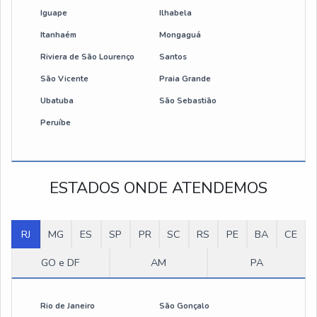
Iguape
Ilhabela
Mini talha eletrica
Itanhaém
Mongaguá
Riviera de São Lourenço
Santos
Talha de cabo de aço
São Vicente
Praia Grande
Talha elétrica 700 kg
Ubatuba
São Sebastião
Peruíbe
Talha 2 toneladas elétrica
Preço talha elétrica 500 kg
ESTADOS ONDE ATENDEMOS
Talha elétrica 1000kg preço
RJ
Talha de corrente elétrica
MG
ES
SP
PR
SC
RS
PE
BA
CE
GO e DF
AM
PA
Talha elétrica corrente 1 tonelada
Talha elétrica de corrente 500 kg
Rio de Janeiro
São Gonçalo