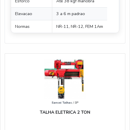
Esforco
Ate 38 kgf manobra
Elevacao
3 a 6 m padrao
Normas
NR-11, NR-12, FEM 1Am
Sansei Talhas
/ SP
TALHA ELETRICA 2 TON