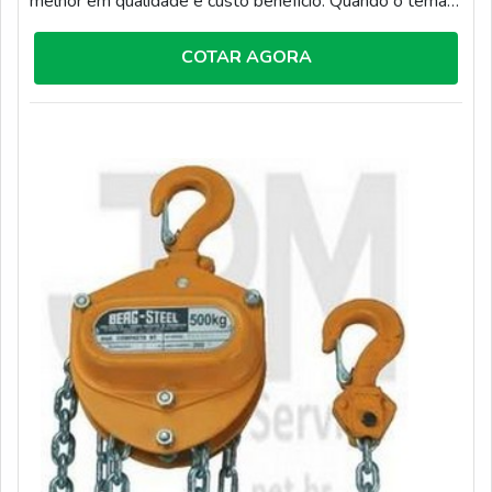
melhor em qualidade e custo benefício. Quando o tema é
talha manual 3 toneladas, na JRM o cliente obterá
excelente custo-benefício com o equipamento
COTAR AGORA
reformado tem garantia de seis meses.UM POUCO
MAIS SOBRE TALHA MANUAL 3 TONELADASA JRM
objetiva sua energia em proporcionar para os parceiros
uma estrutura com oficina completa onde é realizado
determinados consertos que exigem maior capacidade
física estrutural e biblioteca técnica de apoio, tudo para
garantir talha manual 3 toneladas com excelente custo-
benefício. Há muitas maneiras eficientes de demonstrar
competência e excelência em sua área de atuação. A
JRM se mostra referência por ter: Sistema de gestão de
manutenção online; Seguro de responsabilidade civil;
Assessoria técnica especializada.Sem trocar o foco
sobre talha manual 3 toneladas, mais do que visar
apenas lucratividade, deve oferecer produtos e serviços
que tenham ótima qualidade e assertividade, pontos
importantes que ficam de fora no planejamento de