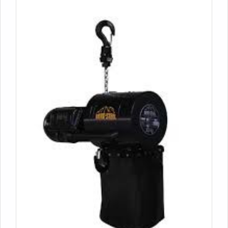
consertos que exigem maior capacidade física estrutural
e estrutura suficiente para atender todas as demandas.
Esses fatores, somados a um time com técnicos que
recebem treinamentos periódicos relacionados às
atividades e equipe eficiente, garantem o sucesso de
cada cliente de ponta a ponta.