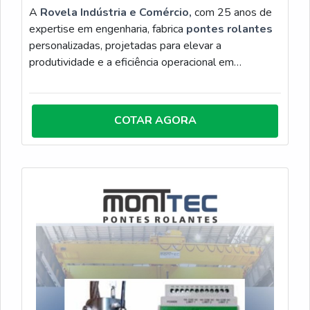
A
Rovela Indústria e Comércio,
com 25 anos de
expertise em engenharia, fabrica
pontes rolantes
personalizadas, projetadas para elevar a
produtividade e a eficiência operacional em
ambientes industriais exigentes. Disponíveis nas
configurações apoiadas, suspensas ou especiais,
nossas estruturas são dimensionadas conforme a
COTAR AGORA
carga e o layout, garantindo movimentação precisa
de grandes volumes e otimização do espaço fabril.
Com fabricação robusta e foco em segurança, a
Rovela entrega soluções em conformidade com as
normas técnicas, abrangendo desde o projeto e
instalação até testes de comissionamento e
treinamento. Ao eliminar o esforço manual crítico e
reduzir riscos operacionais, nossas pontes rolantes
asseguram durabilidade superior e alto desempenho
para processos de movimentação de carga contínua.