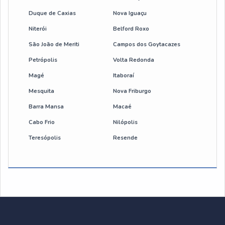
Duque de Caxias
Nova Iguaçu
botoeira de comando para talha eletrica
Niterói
Belford Roxo
cabo de aço flexível
São João de Meriti
Campos dos Goytacazes
Petrópolis
Volta Redonda
manutenção de talhas
Magé
Itaboraí
manutenção preventiva em talhas e pontes rolantes
Mesquita
Nova Friburgo
Barra Mansa
Macaé
talha eletrica 600 kg
Cabo Frio
Nilópolis
Teresópolis
Resende
talha eletrica guincho
talha 500 kg
talha eletrica industrial
talha de corrente