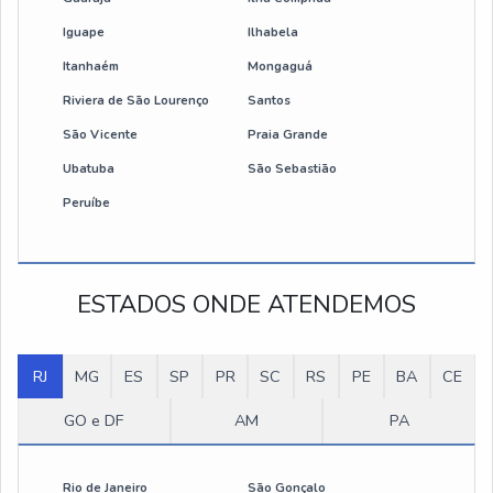
Preço de talha elétrica
Iguape
Ilhabela
Mini talha eletrica
Itanhaém
Mongaguá
Riviera de São Lourenço
Santos
Talha de cabo de aço
São Vicente
Praia Grande
Talha elétrica 700 kg
Ubatuba
São Sebastião
Peruíbe
Talha 2 toneladas elétrica
Preço talha elétrica 500 kg
ESTADOS ONDE ATENDEMOS
Talha elétrica 1000kg preço
RJ
Talha de corrente elétrica
MG
ES
SP
PR
SC
RS
PE
BA
CE
GO e DF
AM
PA
Talha elétrica corrente 1 tonelada
Talha elétrica de corrente 500 kg
Rio de Janeiro
São Gonçalo