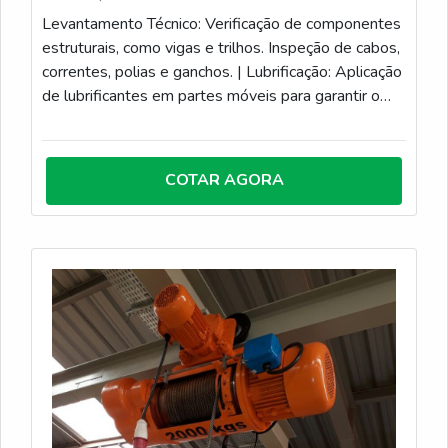
Levantamento Técnico: Verificação de componentes
estruturais, como vigas e trilhos. Inspeção de cabos,
correntes, polias e ganchos. | Lubrificação: Aplicação
de lubrificantes em partes móveis para garantir o
funcionamento suave e reduzir o desgaste. | Teste
de Funcionamento: Realização de testes
operacionais para verificar o desempenho do
COTAR AGORA
equipamento. Testes de carga para assegurar que a
ponte rolante pode levantar e mover cargas de
acordo com suas especificações. | Reparos e
Substituições: Correção de falhas identificadas
durante as inspeções. Substituição de peças
desgastadas ou danificadas. | Ajustes e Calibrações:
Ajuste de componentes para garantir a precisão e a
segurança nas operações. Calibração de sensores e
dispositivos de medição. | Documentação e
Relatórios: Registro de todas as atividades de
manutenção realizadas. Emissão de relatórios