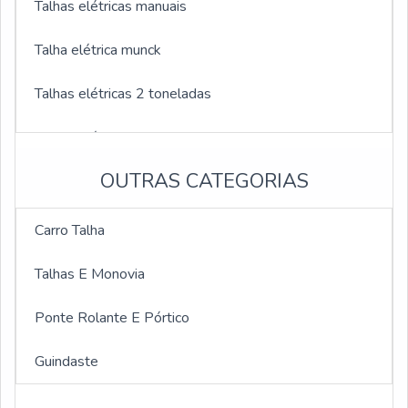
Talhas elétricas manuais
Talha elétrica munck
Talhas elétricas 2 toneladas
Talhas elétricas 3 toneladas
OUTRAS CATEGORIAS
Talhas elétricas 1000kg
Talhas elétricas de 5 toneladas
Carro Talha
Monovia para talha
Talhas E Monovia
Monovia reta
Ponte Rolante E Pórtico
Monovia curva
Guindaste
Monovia preço