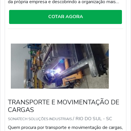
da própria empresa e descobrindo a organização mais
competente do ramo.MAIS INFORMAÇÕES SOBRE
EMPRESA DE PONTE ROLANTEQuem busca por uma
COTAR AGORA
empresa de ponte rolante que preza pela segurança,
acha a Sonatech Soluções Industriais. Atuando com
conserto de talha elétrica e montagem de painéi...
TRANSPORTE E MOVIMENTAÇÃO DE
CARGAS
/ RIO DO SUL - SC
SONATECH SOLUÇÕES INDUSTRIAIS
Quem procura por transporte e movimentação de cargas,