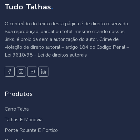
Tudo Talhas
.
peças para talha
talha elétrica para ponte rolante
O conteúdo do texto desta página é de direito reservado.
Sua reprodução, parcial ou total, mesmo citando nossos
talha de corrente 1000 kg
links, é proibida sem a autorização do autor. Crime de
violação de direito autoral – artigo 184 do Código Penal –
talha de corrente 2 toneladas
Lei 9610/98 - Lei de direitos autorais
talha de corrente 5 toneladas
talha guincho elétrica
Produtos
talha manual
Carro Talha
talha de corrente manual
Talhas E Monovia
talha manual 1 tonelada
Ponte Rolante E Portico