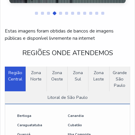
Montagens de Talhas Elétricas
Venda de Peças para Talhas Elétricas
Estas imagens foram obtidas de bancos de imagens
Montagem de Sistemas Monovias
públicas e disponível livremente na internet
Fabricação de Monovias
REGIÕES ONDE ATENDEMOS
Talha elétrica 500 kg
Região
Zona
Zona
Zona
Zona
Grande
Central
Talha elétrica 200kg
Norte
Oeste
Sul
Leste
São
Paulo
Guincho talha eletrica
Litoral de São Paulo
Braço giratório para talha
Bertioga
Cananéia
Talha elétrica de corrente 1000 kg
Caraguatatuba
Cubatão
Guarujá
Ilha Comprida