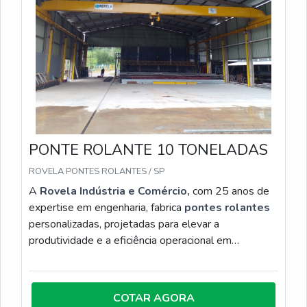
para os clientes com qualidade.
PONTE ROLANTE 10 TONELADAS
ROVELA PONTES ROLANTES / SP
A
Rovela Indústria e Comércio,
com 25 anos de
expertise em engenharia, fabrica
pontes rolantes
personalizadas, projetadas para elevar a
produtividade e a eficiência operacional em
ambientes industriais exigentes. Disponíveis nas
configurações apoiadas, suspensas ou especiais,
nossas estruturas são dimensionadas conforme a
COTAR AGORA
carga e o layout, garantindo movimentação precisa