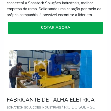
conhecerá a Sonatech Soluções Industriais, melhor
empresa do ramo. Solicitando uma cotação por meio da
própria companhia, é possível encontrar a líder em
qualidade.Quando a questão é transporte e
movimentação de cargas, com os profissionais da
COTAR AGORA
Sonatech Soluções Industriais o cliente conseguirá ótima
qualidade com pagamento acessível.DETALHES
SOBRE TRANSPORTE E MOVIMENTAÇÃO DE
CARGASA...
FABRICANTE DE TALHA ELETRICA
/ RIO DO SUL - SC
SONATECH SOLUÇÕES INDUSTRIAIS