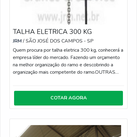
TALHA ELETRICA 300 KG
JRM
/ SÃO JOSÉ DOS CAMPOS - SP
Quem procura por talha eletrica 300 kg, conhecerá a
empresa líder do mercado. Fazendo um orçamento
na melhor organização do ramo e descobrindo a
organização mais competente do ramo.OUTRAS
INFORMAÇÕES SOBRE TALHA ELETRICA 300
KGSe alguém procurar por talha eletrica 300 kg uma
corporação responsável, depara com a JRM. A
COTAR AGORA
empresa tem em seu escopo laudo técnico das
condições ambientais e talhas elétricas de cabo de
aço, garantindo o que há de melhor na
atualidade.Ainda focando na qualidade em talha
eletrica 300 kg, deve-se ter a exatidão em orçar