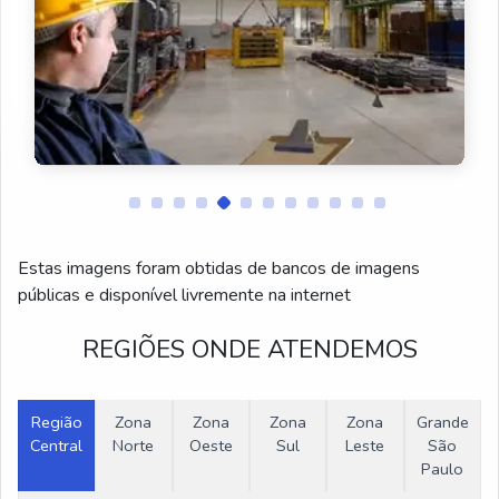
Manutenção de Talhas Elétricas
Assistência Técnica de Talhas Elétricas
Reforma de Talhas Elétricas
Montagens de Talhas Elétricas
Venda de Peças para Talhas Elétricas
Estas imagens foram obtidas de bancos de imagens
públicas e disponível livremente na internet
Montagem de Sistemas Monovias
REGIÕES ONDE ATENDEMOS
Fabricação de Monovias
Talha elétrica 500 kg
Região
Zona
Zona
Zona
Zona
Grande
Central
Norte
Oeste
Sul
Leste
São
Paulo
Talha elétrica 200kg