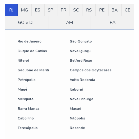
Talha elétrica 1000kg preço
RJ
MG
ES
SP
PR
SC
RS
PE
BA
CE
Talha de corrente elétrica
GO e DF
AM
PA
Talha elétrica corrente 1 tonelada
Rio de Janeiro
São Gonçalo
Talha elétrica de corrente 500 kg
Duque de Caxias
Nova Iguaçu
Niterói
Belford Roxo
botoeira de comando para talha eletrica
São João de Meriti
Campos dos Goytacazes
cabo de aço flexível
Petrópolis
Volta Redonda
Magé
Itaboraí
manutenção de talhas
Mesquita
Nova Friburgo
manutenção preventiva em talhas e pontes rolantes
Barra Mansa
Macaé
Cabo Frio
Nilópolis
talha eletrica 600 kg
Teresópolis
Resende
talha eletrica guincho