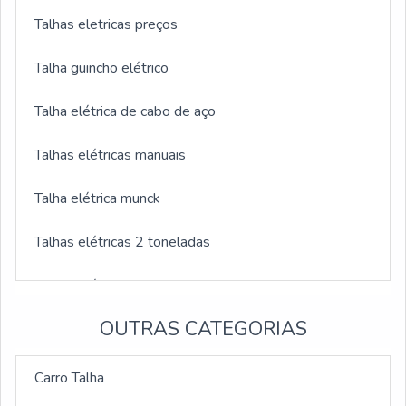
Talhas eletricas preços
Talha guincho elétrico
Talha elétrica de cabo de aço
Talhas elétricas manuais
Talha elétrica munck
Talhas elétricas 2 toneladas
Talhas elétricas 3 toneladas
OUTRAS CATEGORIAS
Talhas elétricas 1000kg
Talhas elétricas de 5 toneladas
Carro Talha