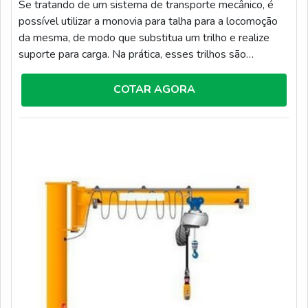
Se tratando de um sistema de transporte mecânico, é
possível utilizar a monovia para talha para a locomoção
da mesma, de modo que substitua um trilho e realize
suporte para carga. Na prática, esses trilhos são
compostos por uma corrente tracionada e um motor com
mecanismo, sendo capaz de transportar cargas médias e
COTAR AGORA
pesadas de modo muito mais ágil.O ITEM DEVE
POSSUIR UMA ESTRUTURA DE QUALIDADEPara
que a atuação deste item possa ser efetiva, é
indispensável contar com uma estrutura de alta qualida