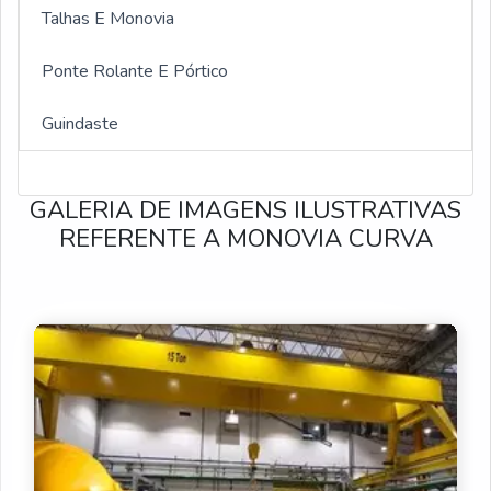
Monovia para talha
Talhas E Monovia
Monovia reta
Ponte Rolante E Pórtico
Monovia curva
Guindaste
Monovia preço
GALERIA DE IMAGENS ILUSTRATIVAS
Monovia com talha elétrica
REFERENTE A MONOVIA CURVA
Monovia elétrica
Monovias eletrificadas
Monovia manual
Monovia com talha manual
Monovia com talha elétrica sp