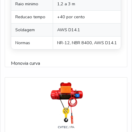
Raio minimo
1,2 a 3 m
Reducao tempo
+40 por cento
Soldagem
AWS D14.1
Normas
NR-12, NBR 8400, AWS D14.1
Monovia curva
CVTEC
/ PA