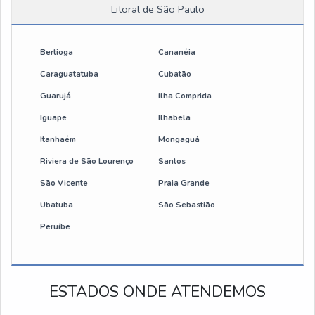
Litoral de São Paulo
Guincho talha eletrica
Braço giratório para talha
Bertioga
Cananéia
Caraguatatuba
Cubatão
Talha elétrica de corrente 1000 kg
Guarujá
Ilha Comprida
Preço de talha elétrica
Iguape
Ilhabela
Itanhaém
Mongaguá
Mini talha eletrica
Riviera de São Lourenço
Santos
São Vicente
Praia Grande
Talha de cabo de aço
Ubatuba
São Sebastião
Talha elétrica 700 kg
Peruíbe
Talha 2 toneladas elétrica
ESTADOS ONDE ATENDEMOS
Preço talha elétrica 500 kg