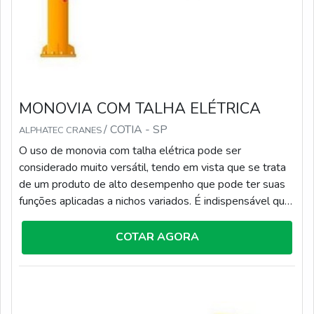
MONOVIA COM TALHA ELÉTRICA
/ COTIA - SP
ALPHATEC CRANES
O uso de monovia com talha elétrica pode ser
considerado muito versátil, tendo em vista que se trata
de um produto de alto desempenho que pode ter suas
funções aplicadas a nichos variados. É indispensável que
a estrutura tenha um alto padrão de qualidade,
permitindo, assim, que ocorra a movimentação da talha
COTAR AGORA
elétrica, transportando itens de médio e alto peso de
modo muito mais ágil. A MANUTENÇÃO DO
EQUIPAMENTO DEVE ESTAR EM DIAAssim como
qualquer estrutura, é essencial que o processo de